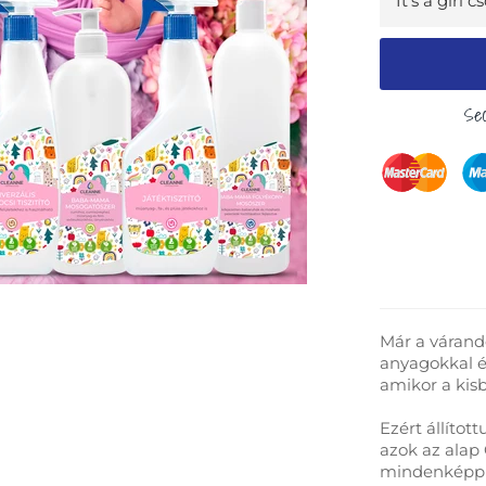
Sec
Már a várand
anyagokkal é
amikor a kis
Ezért állíto
azok az alap
mindenképp j