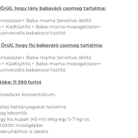
l! - Örülj, hogy lány babaváró csomag tartalma:
osószer+ Baba-mama Sensitive öblítő
tó + Kádtisztító + Baba-mama mosogatószer+
iverzális babakocsi tisztító
y!- Örülj, hogy fiú babaváró csomag tartalma:
osószer+ Baba-mama Sensitive öblítő
tó + Kádtisztító + Baba-mama mosogatószer+
iverzális babakocsi tisztító
éke: 11 590 forint
osószer koncentrátum:
tes hatóanyagokat tartalma
lag lebomlik
gy kis kupak (45 ml) elég egy 5-7 kg-os
etöltött mosógépbe
kruhákhoz is ideális