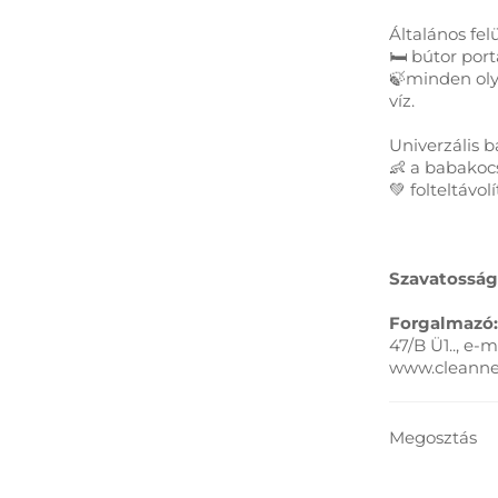
Általános felü
🛏️ bútor por
🍃minden oly
víz.
Univerzális ba
👶 a babakocs
💚 folteltávol
Szavatosság
Forgalmazó:
47/B Ü1.., e-
www.cleanne
Megosztás