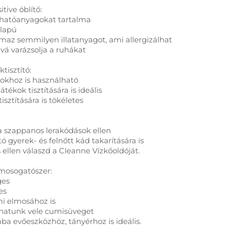
tive öblítő:
 hatóanyagokat tartalma
alapú
maz semmilyen illatanyagot, ami allergizálhat
vá varázsolja a ruhákat
tisztító:
kokhoz is használható
tékok tisztítására is ideális
tisztítására is tökéletes
a szappanos lerakódások ellen
ó gyerek- és felnőtt kád takarítására is
ellen válaszd a Cleanne Vízkőoldóját.
osogatószer:
ges
es
mi elmosához is
hatunk vele cumisüveget
ba evőeszközhöz, tányérhoz is ideális.