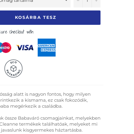
KOSÁRBA TESZ
ure checkout with
C
O
E
P
G
A
N
C
I
G
K
A
ósság alatt is nagyon fontos, hogy milyen
rintkezik a kismama, ez csak fokozódik,
baba megérkezik a családba.
ttuk össze Babaváró csomagjainkat, melyekben
 Cleanne termékek találhatóak, melyeket mi
avaslunk kisgyermekes háztartásba.