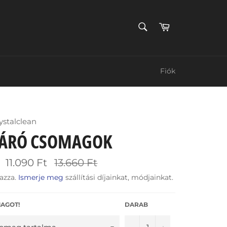
KERESÉS
Kosár
Keress
Fiók
stalclean
ÁRÓ CSOMAGOK
Ár
11.090 Ft
13.660 Ft
azza.
Ismerje meg
szállítási díjainkat, módjainkat.
AGOT!
DARAB
−
+