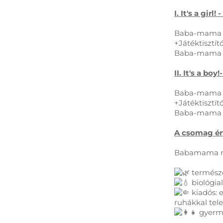
I. It's a gir
Baba-mama m
+Játéktisztí
Baba-mama un
II. It's a bo
Baba-mama m
+Játéktisztí
Baba-mama un
A csomag ért
Babamama m
természe
biológia
kiadós: e
ruhákkal tel
gyerme