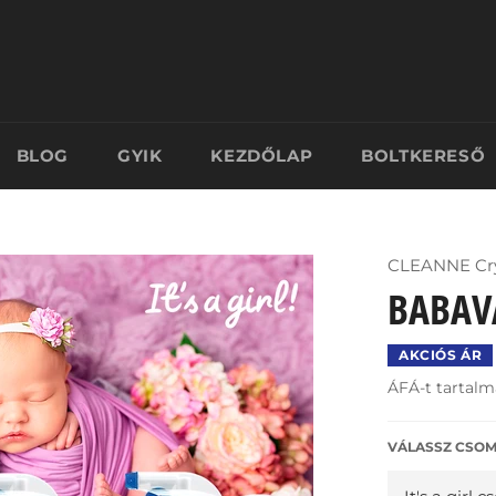
BLOG
GYIK
KEZDŐLAP
BOLTKERESŐ
CLEANNE Cry
BABAV
AKCIÓS ÁR
ÁFÁ-t tartalm
VÁLASSZ CSOM