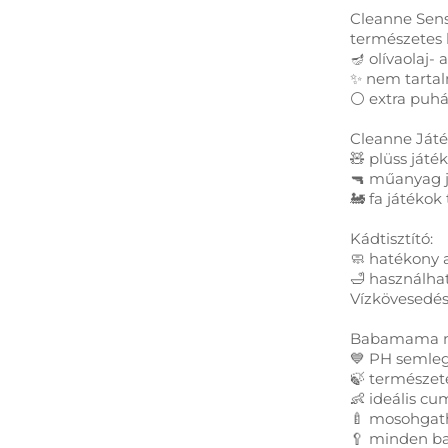
Cleanne Sensi
természetes
🪔 olívaolaj- 
✨ nem tartal
⚪ extra puhá
Cleanne Játék
🧸 plüss játé
🔫 műanyag já
🚂 fa játékok 
Kádtisztító:
🧼 hatékony 
🛁 használhat
Vízkövesedés 
Babamama m
💙 PH semle
🍃 természet
👶 ideális cu
🍼 mosohgat
🥄 minden ba