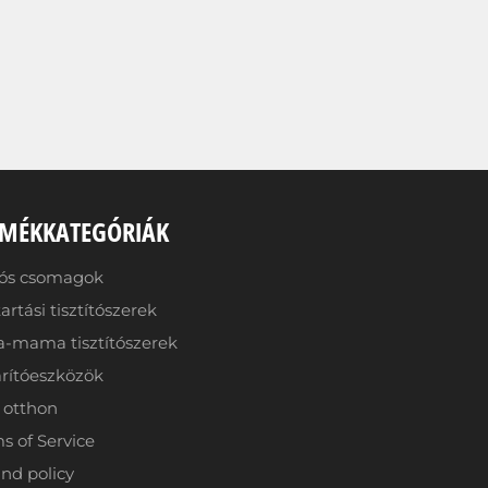
RMÉKKATEGÓRIÁK
iós csomagok
artási tisztítószerek
-mama tisztítószerek
rítóeszközök
 otthon
s of Service
nd policy