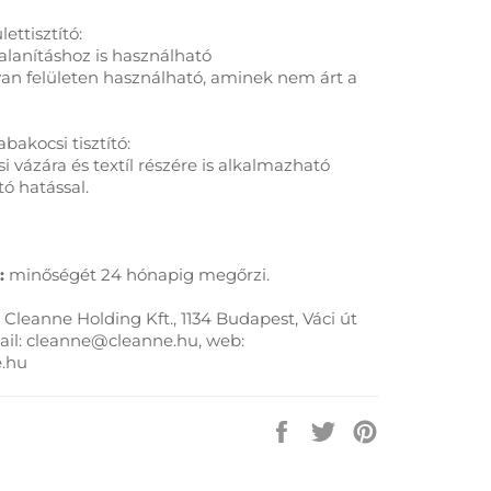
lettisztító:
talanításhoz is használható
an felületen használható, aminek nem árt a
bakocsi tisztító:
i vázára és textíl részére is alkalmazható
ító hatással.
:
minőségét 24 hónapig megőrzi.
Cleanne Holding Kft., 1134 Budapest, Váci út
mail: cleanne@cleanne.hu, web:
.hu
Megosztás
Megosztás
Megosztás
a
a
a
Facebook-
Twitter-
Pinterest-