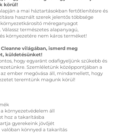
 körül!
lapján a mai háztartásokban fertőtlenítésre és
ztításra használt szerek jelentős többsége
 környezetkárosító méreganyagot
. Válassz természetes alapanyagú,
és környezetére nem káros terméket!
 Cleanne világában, ismerd meg
t, küldetésünket!
ntos, hogy egyaránt odafigyeljünk szűkebb és
yezetünkre. Szemléletünk középpontjában a
 az ember megóvása áll, mindamellett, hogy
ezetet teremtünk magunk körül!
rmék
 a környezetvédelem áll
t hoz a takarításba
tartja gyerekeink jövőjét
l valóban könnyed a takarítás