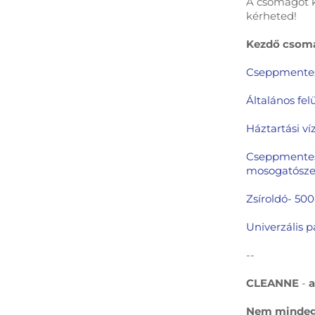
A csomagot k
kérheted!
Kezdő csoma
Cseppmentes 
Általános felü
Háztartási v
Cseppmentes
mosogatósze
Zsíroldó- 50
Univerzális p
--
CLEANNE
-
a
Nem mindegy