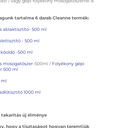
ézi / vagy gépi folyékony mosogatószerrel is
gunk tartalma 6 darab Cleanne termék:
ablaktisztító- 500 ml
lettisztító - 500 ml
ízkőoldó -500 ml
 mosogatószer
-500ml /
Folyékony gépi
r 500 ml
0 ml
adlótisztító 1000 ml
 takarítás új élménye
, hogy a tisztaságot hogyan teremtjük