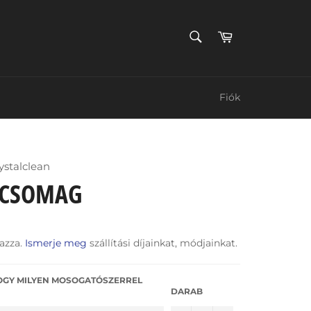
KERESÉS
Kosár
Keress
Fiók
stalclean
 CSOMAG
azza.
Ismerje meg
szállítási díjainkat, módjainkat.
HOGY MILYEN MOSOGATÓSZERREL
DARAB