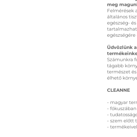
meg magunk
Felmérések a
általános tis
egészség- és
tartalmazhat
egészségére 
Üdvözlünk a
termékeinke
Számunkra fo
tágabb körn
természet és
élhető körny
CLEANNE
- magyar te
- fókuszában
- tudatosságo
- szem előtt 
- termékeive