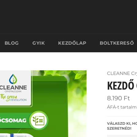
BLOG
GYIK
KEZDŐLAP
BOLTKERESŐ
CLEANNE Cry
KEZDŐ
Ár
8.190 Ft
ÁFÁ-t tartalm
VÁLASZD KI, 
SZERETNÉD!