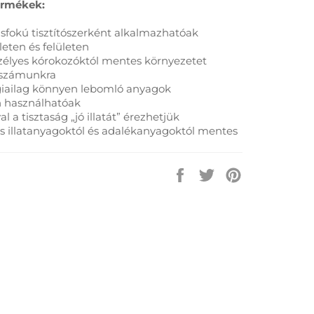
ermékek:
sfokú tisztítószerként alkalmazhatóak
eten és felületen
zélyes kórokozóktól mentes környezetet
 számunkra
giailag könnyen lebomló anyagok
n használhatóak
l a tisztaság „jó illatát” érezhetjük
s illatanyagoktól és adalékanyagoktól mentes
Megosztás
Megosztás
Megosztás
a
a
a
Facebook-
Twitter-
Pinterest-
on
en
en