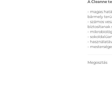
A Cleanne t
- magas hatá
bármely terül
- számos ves
biztosítanak
- mikrobioló
- sokoldalúa
- használatáva
- mestersége
Megosztás