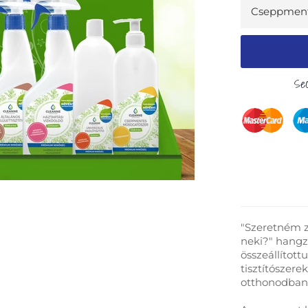
Sec
"Szeretném z
neki?" hangzi
összeállítot
tisztítószere
otthonodban