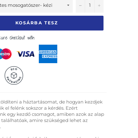
−
+
KOSÁRBA TESZ
ure checkout with
C
O
E
P
G
A
N
C
I
G
K
A
öldíteni a háztartásomat, de hogyan kezdjek
k el felénk sokszor a kérdés. Ezért
tunk egy kezdő csomagot, amiben azok az alap
k találhatóak, amire szükséged lehet az
.