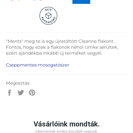
C
O
E
P
G
A
N
C
I
G
K
A
"Ments" meg te is egy újratöltött Cleanne flakont.
Fontos, hogy ezek a flakonok néhol címke sérültek,
ezért ajándékba inkább új terméket vegyél.
Cseppmentes mosogatószer
Megosztás
Megosztás
Megosztás
Megosztás
a
a
a
Facebook-
Twitter-
Pinterest-
on
en
en